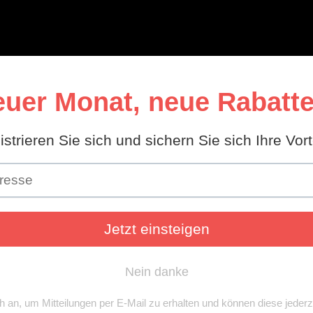
Mini Workshop
Bohren
Über uns
MMS-1
Mini-Gehrungsans
Vorrätig
12,00 €