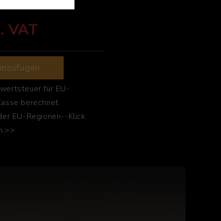
l. VAT
inzufügen
wertsteuer für EU-
Kasse berechnet.
der EU-Regionen--Klick
n.>>