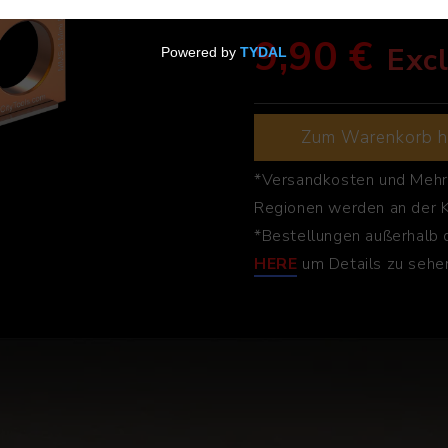
Excl. VAT
9,90 €
Exc
Zum Warenkorb h
*Versandkosten und Mehr
Regionen werden an der 
*Bestellungen außerhalb 
HERE
um Details zu sehe