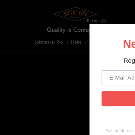
Direkt
zum
Inhalt
Jointmaker Pro
Hobel
Layout-Werkzeuge