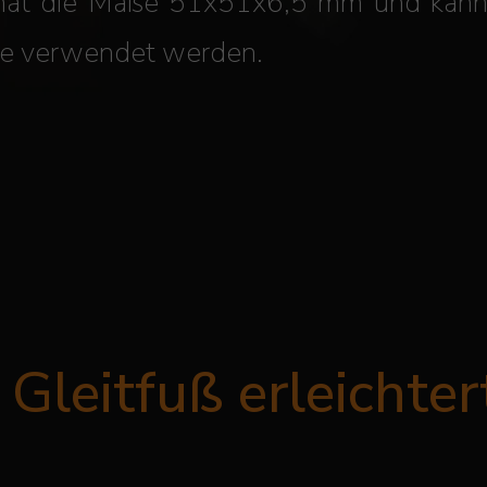
hat die Maße 51x51x6,5 mm und kann
kte verwendet werden.
r Gleitfuß erleichte