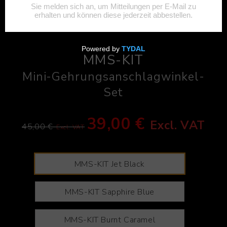
MMS-KIT
Mini-Gehrungsanschlagwinkel-
Set
39,00 €
Excl. VAT
45,00 €
Excl. VAT
MMS-KIT Jet Black
MMS-KIT Sapphire Blue
MMS-KIT Burnt Caramel