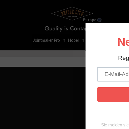
Direkt
zum
Inhalt
Jointmaker Pro
Hobel
Layout-Werkzeuge
Overview