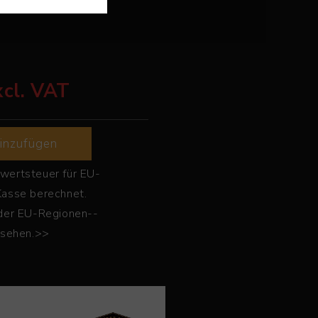
xcl. VAT
inzufügen
wertsteuer für EU-
Kasse berechnet.
 der EU-Regionen--
 sehen.>>