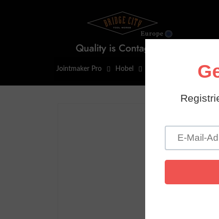
Direkt
zum
Inhalt
Jointmaker Pro
Hobel
Layout-Werkzeuge
Zu
Produktinformationen
springen