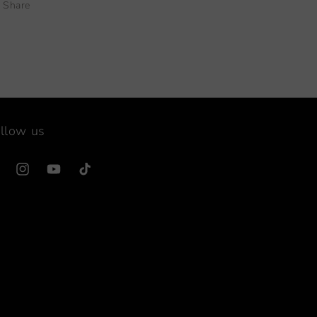
Share
llow us
cebook
Instagram
YouTube
TikTok