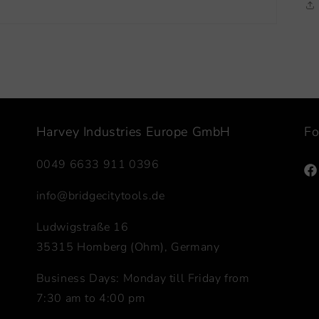
Harvey Industries Europe GmbH
Fo
0049 6633 911 0396
Fa
info@bridgecitytools.de
Ludwigstraße 16
35315 Homberg (Ohm), Germany
Business Days: Monday till Friday from
7:30 am to 4:00 pm