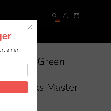
Einloggen
Warenkorb
DE
 STOCK
GR-CSM Green
Arm for
Chopsticks Master
Gen.2