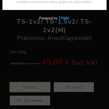
TS-1v2/ TS-1.5v2/ TS-
2v2(M)
Präzisions-Anschlagwinkel
Vorrätig
45,00 €
Excl. VAT
49,00 €
Excl. VAT
Size
TS-1v2
TS-1.5v2
TS-2v2 Metric